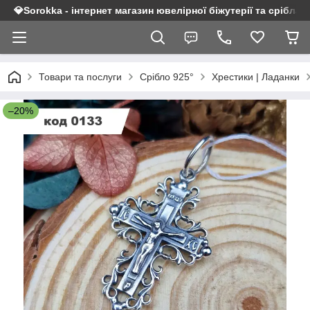
💎Sorokka - інтернет магазин ювелірної біжутерії та срібла 9
Товари та послуги
Срібло 925°
Хрестики | Ладанки
–20%