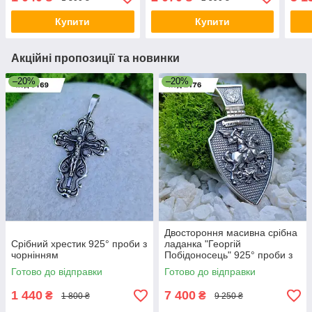
Купити
Купити
Акційні пропозиції та новинки
–20%
–20%
Двостороння масивна срібна
Срібний хрестик 925° проби з
ладанка "Георгій
чорнінням
Побідоносець" 925° проби з
чорнінням
Готово до відправки
Готово до відправки
1 440
7 400
₴
₴
1 800 ₴
9 250 ₴