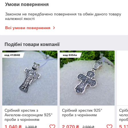
Умови повернення
Законом не передбачено повернення та обмін даного товару
належної якості
Всі умови повернення
Подібні товари компанії
Срібний хрестик з
Срібний хрестик 925°
Сріб
Ангелом-охоронцем 925°
проби з чорнінням
чоло
проби з чорнінням
проб
1 040
2 070
5 1
₴
₴
1 300 ₴
2 590 ₴