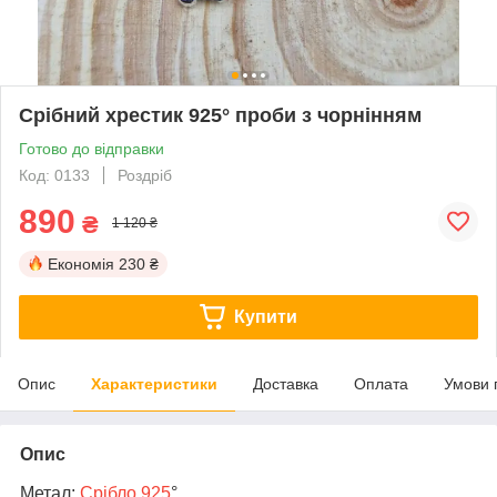
Срібний хрестик 925° проби з чорнінням
Готово до відправки
Код: 0133
Роздріб
890
₴
1 120 ₴
Економія
230 ₴
Купити
Опис
Характеристики
Доставка
Оплата
Умови 
Опис
Метал:
Срібло 925
°