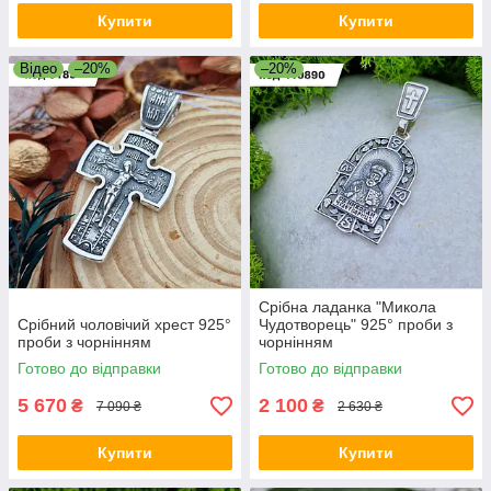
Купити
Купити
Відео
–20%
–20%
Срібна ладанка "Микола
Срібний чоловічий хрест 925°
Чудотворець" 925° проби з
проби з чорнінням
чорнінням
Готово до відправки
Готово до відправки
5 670
2 100
₴
₴
7 090 ₴
2 630 ₴
Купити
Купити