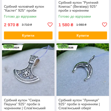
Срібний кулон "Рунічний
Срібний чоловічий кулон
Компас" (Вегвізир) 925°
"Кастет" 925° проби
проби з чорнінням
Готово до відправки
Готово до відправки
2 970
1 580
₴
₴
3 710 ₴
1 980 ₴
Купити
Купити
–20%
–20%
Срібний кулон "Секіра
Срібний кулон "Лунниця"
Перуна" 925° проби із
925° проби із чорнінням |
чорнінням | Слов'янський
Cлов'янський оберіг