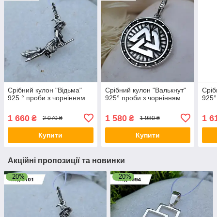
Срібний кулон "Відьма"
Срібний кулон "Валькнут"
Сріб
925 ° проби з чорнінням
925° проби з чорнінням
925°
1 660
1 580
1 6
₴
₴
2 070 ₴
1 980 ₴
Купити
Купити
Акційні пропозиції та новинки
–20%
–20%