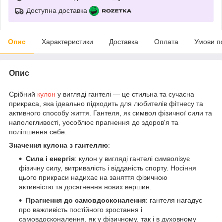
Доступна доставка
Опис
Характеристики
Доставка
Оплата
Умови п
Опис
Срібний
кулон
у вигляді гантелі — це стильна та сучасна
прикраса, яка ідеально підходить для любителів фітнесу та
активного способу життя. Гантеля, як символ фізичної сили та
наполегливості, уособлює прагнення до здоров'я та
поліпшення себе.
Значення кулона з гантеллю
:
Сила і енергія
: кулон у вигляді гантелі символізує
фізичну силу, витривалість і відданість спорту. Носіння
цього прикраси надихає на заняття фізичною
активністю та досягнення нових вершин.
Прагнення до самовдосконалення
: гантеля нагадує
про важливість постійного зростання і
самовдосконалення, як у фізичному, так і в духовному