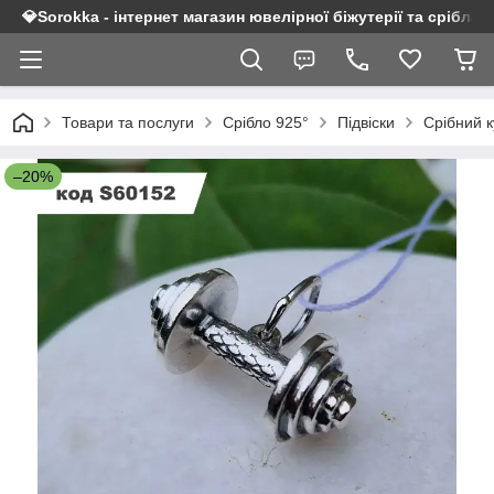
💎Sorokka - інтернет магазин ювелірної біжутерії та срібла 9
Товари та послуги
Срібло 925°
Підвіски
Срібний к
–20%