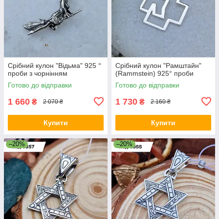
Срібний кулон "Відьма" 925 °
Срібний кулон "Рамштайн"
проби з чорнінням
(Rammstein) 925° проби
Готово до відправки
Готово до відправки
1 660
1 730
₴
₴
2 070 ₴
2 160 ₴
Купити
Купити
–20%
–20%