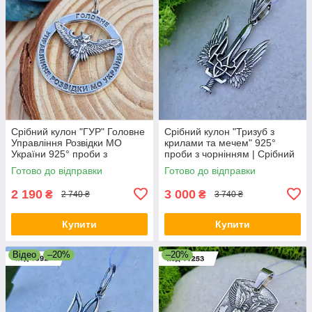
Срібний кулон "ГУР" Головне
Срібний кулон "Тризуб з
Управління Розвідки МО
крилами та мечем" 925°
України 925° проби з
проби з чорнінням | Срібний
чорнінням
Герб України
Готово до відправки
Готово до відправки
2 190
3 000
₴
₴
2 740 ₴
3 740 ₴
Купити
Купити
Відео
–20%
–20%