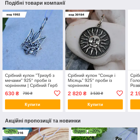
Подібні товари компанії
Срібний кулон "Тризуб з
Срібний кулон "Сонце і
Сріб
мечами" 925° проби із
Місяць" 925° проби із
Голо
чорнінням | Срібний Герб
чорнінням |
Розв
України
Скандинавський амулет
проб
630
2 820
2 1
₴
₴
790 ₴
3 530 ₴
Купити
Купити
Акційні пропозиції та новинки
–20%
Відео
–20%