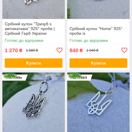
Срібний кулон "Тризуб з
автоматами" 925° проби |
Срібний кулон "Home" 925°
Срібний Герб України
проби із
Готово до відправки
Готово до відправки
1 270
840
₴
₴
1 580 ₴
1 040 ₴
Купити
Купити
–20%
–20%