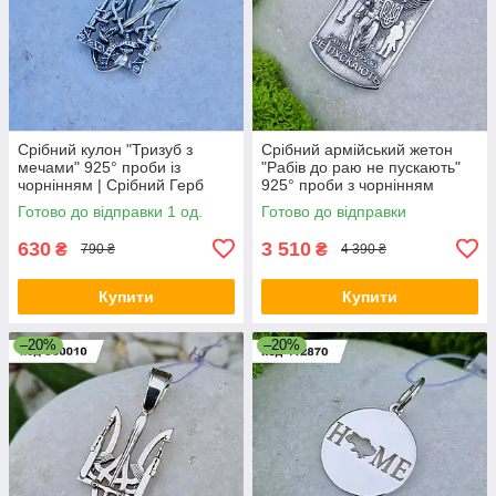
Срібний кулон "Тризуб з
Срібний армійський жетон
мечами" 925° проби із
"Рабів до раю не пускають"
чорнінням | Срібний Герб
925° проби з чорнінням
України
Готово до відправки 1 од.
Готово до відправки
630
3 510
₴
₴
790 ₴
4 390 ₴
Купити
Купити
–20%
–20%