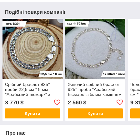
Подібні товари компанії
Срібний браслет 925°
Жіночий срібний браслет
Чоло
проби 22,5 см * 8 мм
925° проби "Арабський
брас
"Арабський Бісмарк" з
Бісмарк" з білим камінням
см *
чорнуванням
та без черніння
бісм
3 770
2 560
9 3
₴
₴
Купити
Купити
Про нас