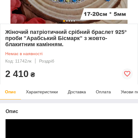
Жіночий патріотичний срібний браслет 925°
проби "Арабський Бісмарк" з жовто-
блакитним камінням.
Немає в наявності
Код: 11742лк
Роздріб
2 410
₴
Опис
Характеристики
Доставка
Оплата
Умови п
Опис