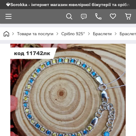
💎Sorokka - інтернет магазин ювелірної біжутерії та срібла 9
Товари та послуги
Срібло 925°
Браслети
Браслет