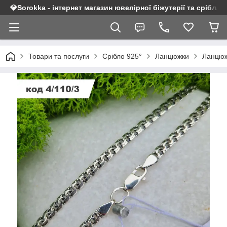
💎Sorokka - інтернет магазин ювелірної біжутерії та срібла 9
Товари та послуги
Срібло 925°
Ланцюжки
Ланцюж