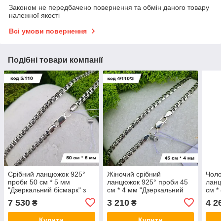
Законом не передбачено повернення та обмін даного товару
належної якості
Всі умови повернення
Подібні товари компанії
Срібний ланцюжок 925°
Жіночий срібний
Чоло
проби 50 см * 5 мм
ланцюжок 925° проби 45
ланц
"Дзеркальний бісмарк" з
см * 4 мм "Дзеркальний
см *
чорнінням
бісмарк" з чорнінням
бісм
7 530
3 210
4 2
₴
₴
Купити
Купити