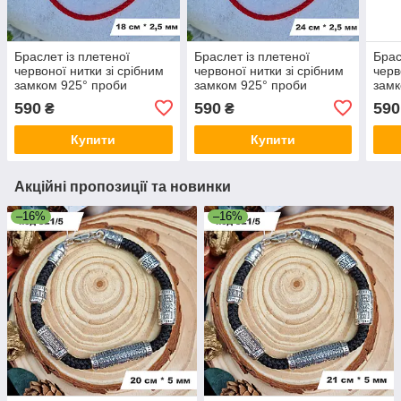
Браслет із плетеної
Браслет із плетеної
Брас
червоної нитки зі срібним
червоної нитки зі срібним
черв
замком 925° проби
замком 925° проби
замк
590
590
590
₴
₴
Купити
Купити
Акційні пропозиції та новинки
–16%
–16%