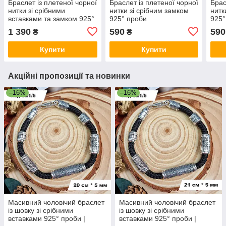
Браслет із плетеної чорної
Браслет із плетеної чорної
Брас
нитки зі срібними
нитки зі срібним замком
нитк
вставками та замком 925°
925° проби
925°
проби
1 390
590
590
₴
₴
Купити
Купити
Акційні пропозиції та новинки
–16%
–16%
Масивний чоловічий браслет
Масивний чоловічий браслет
із шовку зі срібними
із шовку зі срібними
вставками 925° проби |
вставками 925° проби |