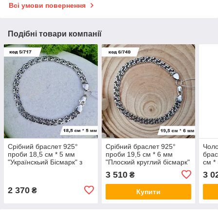
Всі умови повернення
Подібні товари компанії
Срібний браслет 925°
Срібний браслет 925°
Чоло
проби 18,5 см * 5 мм
проби 19,5 см * 6 мм
брас
"Українскьий Бісмарк" з
"Плоский круглий бісмарк"
см *
чорнінням
з чорнінням
бісм
3 510
3 0
₴
2 370
₴
Купити