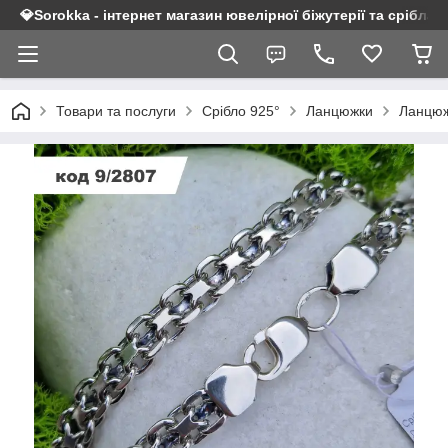
💎Sorokka - інтернет магазин ювелірної біжутерії та срібла 9
Товари та послуги
Срібло 925°
Ланцюжки
Ланцюж