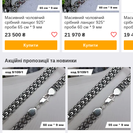
Масивний чоловічий
Масивний чоловічий
Маси
срібний ланцюг 925°
срібний ланцюг 925°
сріб
проби 65 см * 9 мм
проби 60 см * 9 мм
проб
"Подвійний Якір" з
"Подвійний Якір" з
"Рам
23 500
21 970
19 
₴
₴
чорнінням
чорнінням
Купити
Купити
Акційні пропозиції та новинки