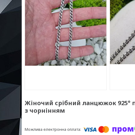
Жіночий срібний ланцюжок 925° п
з чорнінням