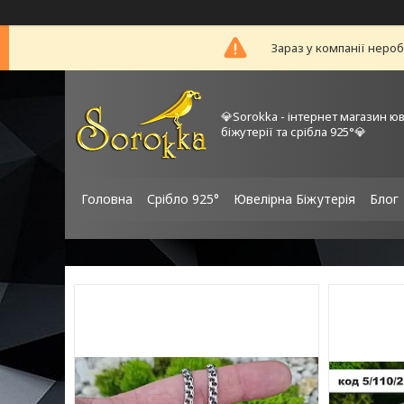
Зараз у компанії неро
💎Sorokka - інтернет магазин ю
біжутерії та срібла 925°💎
Головна
Срібло 925°
Ювелірна Біжутерія
Блог