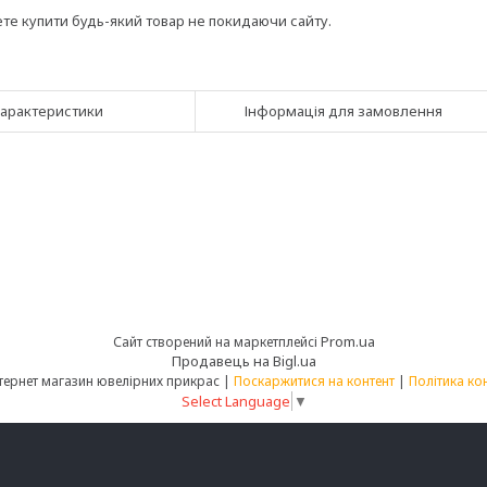
ете купити будь-який товар не покидаючи сайту.
арактеристики
Інформація для замовлення
Prom.ua
Сайт створений на маркетплейсі
Продавець на Bigl.ua
💎Sorokka - інтернет магазин ювелірних прикрас |
Поскаржитися на контент
|
Політика ко
Select Language
▼