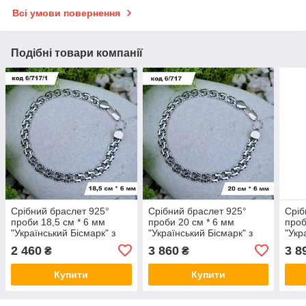
Всі умови повернення
Подібні товари компанії
Срібний браслет 925°
Срібний браслет 925°
Сріб
проби 18,5 см * 6 мм
проби 20 см * 6 мм
проб
"Український Бісмарк" з
"Український Бісмарк" з
"Укр
чорнінням
чорнінням
чорн
2 460
3 860
3 8
₴
₴
Купити
Купити