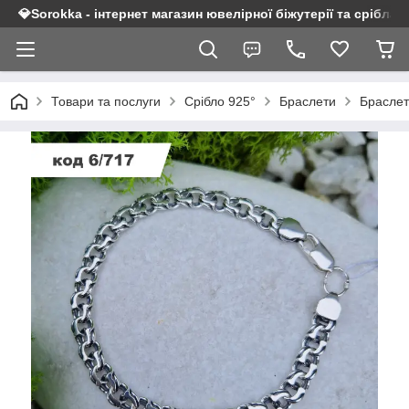
💎Sorokka - інтернет магазин ювелірної біжутерії та срібла 9
Товари та послуги
Срібло 925°
Браслети
Браслет