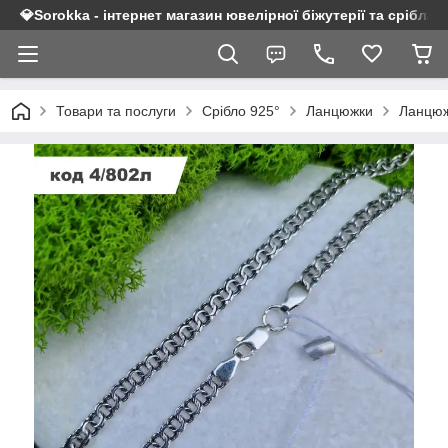
💎Sorokka - інтернет магазин ювелірної біжутерії та срібла 9
Товари та послуги
Срібло 925°
Ланцюжки
Ланцюж