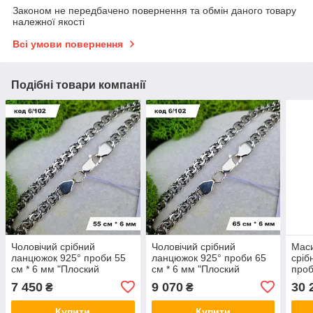
Законом не передбачено повернення та обмін даного товару
належної якості
Всі умови повернення
Подібні товари компанії
Чоловічий срібний
Чоловічий срібний
Маси
ланцюжок 925° проби 55
ланцюжок 925° проби 65
сріб
см * 6 мм "Плоский
см * 6 мм "Плоский
проб
бісмарк" з чорнінням
бісмарк" з чорнуванням
"Пло
7 450
9 070
30 
₴
₴
чорн
Купити
Купити