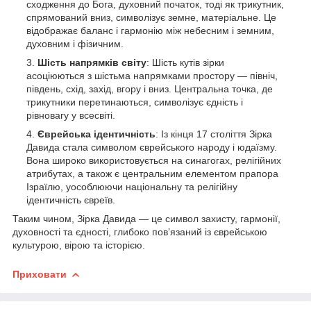
сходження до Бога, духовний початок, тоді як трикутник,
спрямований вниз, символізує земне, матеріальне. Це
відображає баланс і гармонію між небесним і земним,
духовним і фізичним.
Шість напрямків світу
: Шість кутів зірки
асоціюються з шістьма напрямками простору — північ,
південь, схід, захід, вгору і вниз. Центральна точка, де
трикутники перетинаються, символізує єдність і
рівновагу у всесвіті.
Єврейська ідентичність
: Із кінця 17 століття Зірка
Давида стала символом єврейського народу і юдаїзму.
Вона широко використовується на синагогах, релігійних
атрибутах, а також є центральним елементом прапора
Ізраїлю, уособлюючи національну та релігійну
ідентичність євреїв.
Таким чином, Зірка Давида — це символ захисту, гармонії,
духовності та єдності, глибоко пов’язаний із єврейською
культурою, вірою та історією.
Приховати