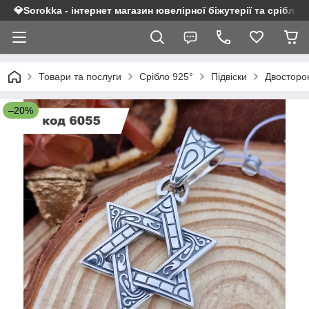
💎Sorokka - інтернет магазин ювелірної біжутерії та срібла 9
Товари та послуги
Срібло 925°
Підвіски
Двосторон
–20%