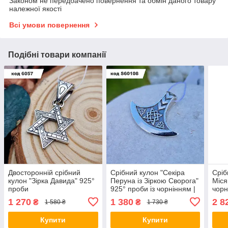
Законом не передбачено повернення та обмін даного товару
належної якості
Всі умови повернення
Подібні товари компанії
Двосторонній срібний
Срібний кулон "Секіра
Сріб
кулон "Зірка Давида" 925°
Перуна із Зіркою Сворога"
Міся
проби
925° проби із чорнінням |
чорн
Слов'янський оберіг
Скан
1 270
1 380
2 8
₴
₴
1 580 ₴
1 730 ₴
Купити
Купити