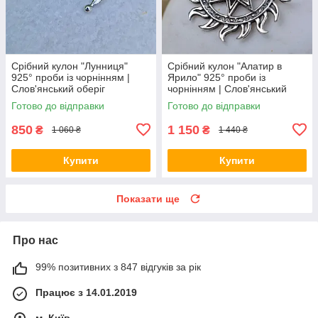
Срібний кулон "Лунниця"
Срібний кулон "Алатир в
925° проби із чорнінням |
Ярило" 925° проби із
Cлов'янський оберіг
чорнінням | Слов'янський
оберіг
Готово до відправки
Готово до відправки
850
1 150
₴
₴
1 060 ₴
1 440 ₴
Купити
Купити
Показати ще
Про нас
99% позитивних з 847 відгуків за рік
Працює з 14.01.2019
м. Київ