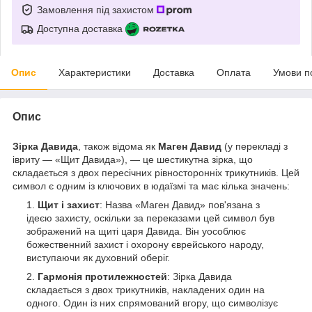
Замовлення під захистом
Доступна доставка
Опис
Характеристики
Доставка
Оплата
Умови п
Опис
Зірка Давида
, також відома як
Маген Давид
(у перекладі з
івриту — «Щит Давида»), — це шестикутна зірка, що
складається з двох пересічних рівносторонніх трикутників. Цей
символ є одним із ключових в юдаїзмі та має кілька значень:
Щит і захист
: Назва «Маген Давид» пов'язана з
ідеєю захисту, оскільки за переказами цей символ був
зображений на щиті царя Давида. Він уособлює
божественний захист і охорону єврейського народу,
виступаючи як духовний оберіг.
Гармонія протилежностей
: Зірка Давида
складається з двох трикутників, накладених один на
одного. Один із них спрямований вгору, що символізує