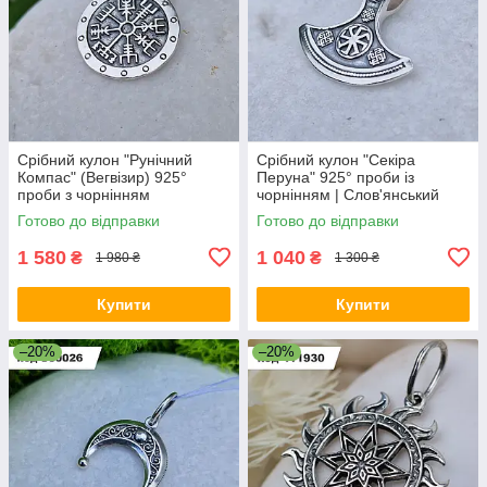
Срібний кулон "Рунічний
Срібний кулон "Секіра
Компас" (Вегвізир) 925°
Перуна" 925° проби із
проби з чорнінням
чорнінням | Слов'янський
оберіг
Готово до відправки
Готово до відправки
1 580
1 040
₴
₴
1 980 ₴
1 300 ₴
Купити
Купити
–20%
–20%