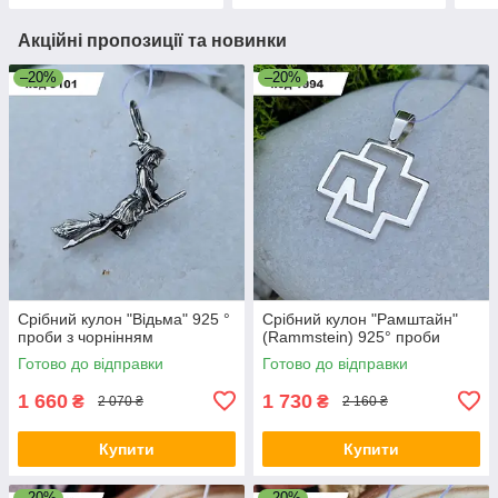
Акційні пропозиції та новинки
–20%
–20%
Срібний кулон "Відьма" 925 °
Срібний кулон "Рамштайн"
проби з чорнінням
(Rammstein) 925° проби
Готово до відправки
Готово до відправки
1 660
1 730
₴
₴
2 070 ₴
2 160 ₴
Купити
Купити
–20%
–20%