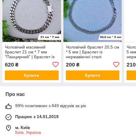
Чоловічий масивний
Чоловічий браслет 20,5 см
Чоло
браслет 21 см * 7 мм
* 5 мм | Браслет із
5 мм
"Панцирний" | Браслет із
нержавіючої сталі
нерж
нержавіючої сталі
Stainless Steel
Stai
620
200
210
₴
₴
Stainless Steel
Купити
Купити
Про нас
99% позитивних з 849 відгуків за рік
Працює з 14.01.2019
м. Київ
Київ, Україна