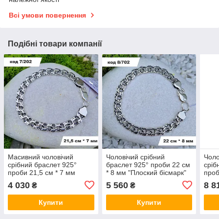
Всі умови повернення
Подібні товари компанії
Масивний чоловічий
Чоловічий срібний
Чоло
срібний браслет 925°
браслет 925° проби 22 см
сріб
проби 21,5 см * 7 мм
* 8 мм "Плоский бісмарк"
проб
"Плоский бісмарк" з
із чорнінням
"Пло
4 030
5 560
8 8
₴
₴
чорнінням
чорн
Купити
Купити