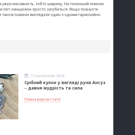
 увазі масивність, тобто ширину. На тоненькій ніжною
раслет-ланцюжок просто загубиться. Якщо плануєте
 також повинні виглядати один з одним гармонійно.
15 листопада 2024
Срібний кулон у вигляді руни Ансуз
– давня мудрість та сила
Повна версія статті