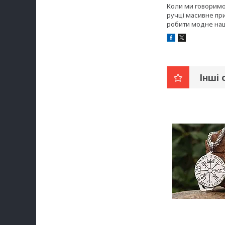
Коли ми говоримо,
ручці масивне пр
робити модне наш
Інші 