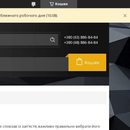
Кошик
ближчого робочого дня (10.08).
+380 (63) 886-84-84
+380 (68) 886-84-84
Кошик
 сповзав із зап'ястя, важливо правильно вибрати його