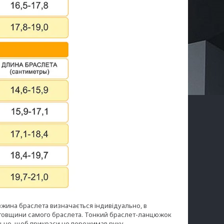
вжина браслета визначається індивідуально, в
ід товщини самого браслета. Тонкий браслет-ланцюжок
вільно, щоб прикраси не пережимав руку.