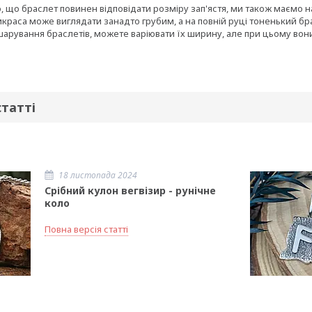
 що браслет повинен відповідати розміру зап'ястя, ми також маємо на
икраса може виглядати занадто грубим, а на повній руці тоненький б
арування браслетів, можете варіювати їх ширину, але при цьому вони
статті
18 листопада 2024
Срібний кулон вегвізир - рунічне
коло
Повна версія статті