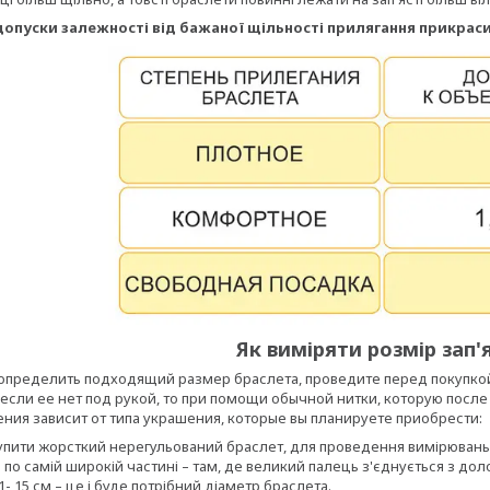
опуски залежності від бажаної щільності прилягання прикраси
Як виміряти розмір зап'
определить подходящий размер браслета, проведите перед покупко
 если ее нет под рукой, то при помощи обычной нитки, которую после
ния зависит от типа украшения, которые вы планируете приобрести:
упити жорсткий нерегульований браслет, для проведення вимірювань ст
по самій широкій частині – там, де великий палець з'єднується з д
-,15 см – це і буде потрібний діаметр браслета.