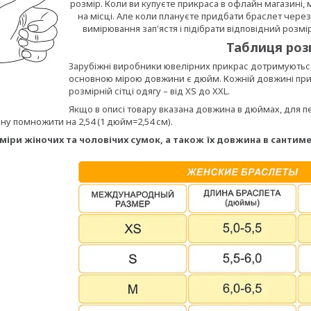
розмір. Коли ви купуєте прикраса в офлайн магазині, 
на місці. Але коли плануєте придбати браслет через
вимірювання зап'ястя і підібрати відповідний розмі
Таблиця розм
Зарубіжні виробники ювелірних прикрас дотримуються ч
основною мірою довжини є дюйм. Кожній довжині при
розмірній сітці одягу – від XS до XXL.
Якщо в описі товару вказана довжина в дюймах, для 
у помножити на 2,54 (1 дюйм=2,54 см).
міри жіночих та чоловічих сумок, а також їх довжина в сантиме