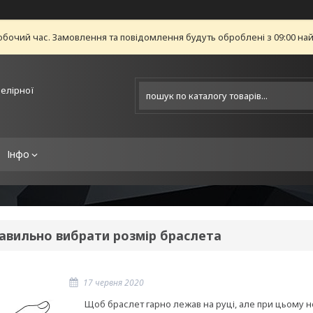
обочий час. Замовлення та повідомлення будуть оброблені з 09:00 най
велірної
Інфо
равильно вибрати розмір браслета
17 червня 2020
Щоб браслет гарно лежав на руці, але при цьому не