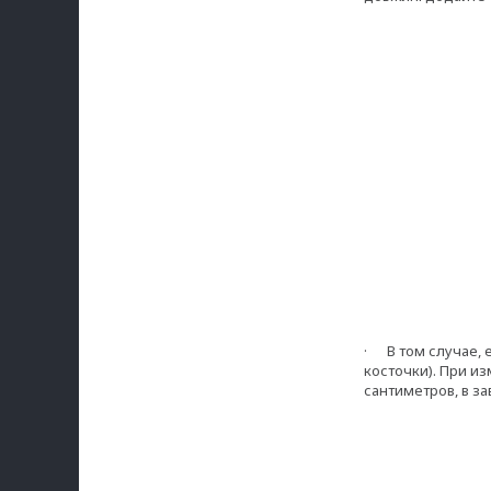
· В том случае, е
косточки). При и
сантиметров, в за