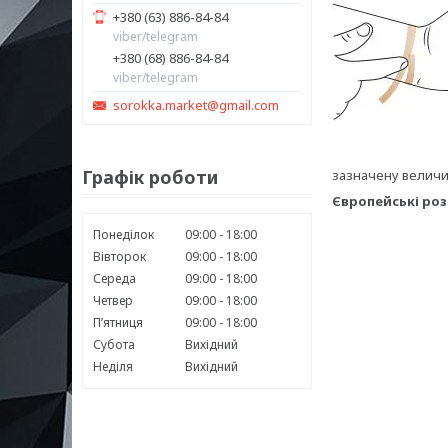
+380 (63) 886-84-84
viber/telegram
+380 (68) 886-84-84
viber/telegram
sorokka.market@gmail.com
Графік роботи
зазначену величин
Європейські роз
Понеділок
09:00
18:00
Вівторок
09:00
18:00
Середа
09:00
18:00
Четвер
09:00
18:00
Пʼятниця
09:00
18:00
Субота
Вихідний
Неділя
Вихідний