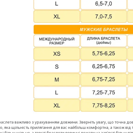
аслета важливо з урахуванням довжини. Зверніть увагу, що точна до
го, яка щільність прилягання для вас найбільш комфортна, а також в
ці більш щільно, а товсті браслети повинні лежати на зап'ясті більш 