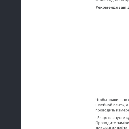
Рекомендовані д
Чтобы правильно 
швейной ленты, а
проводить измере
· Якщо плануєте к
Проводите заміри 
довжині додайте 1