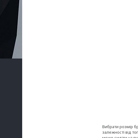
Вибрати розмір бр
залежності від то
може сидіти на ру