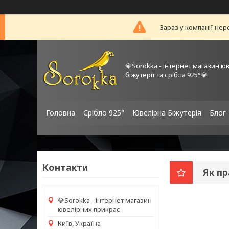
Зараз у компанії нер
💎Sorokka - інтернет магазин ю
біжутерії та срібла 925°💎
Головна
Срібло 925°
Ювелірна Біжутерія
Блог
Контакти
Як п
💎Sorokka - інтернет магазин
ювелірних прикрас
Київ, Україна