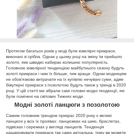
Протягом багатьох років у моді були ювелірні прикраси,
виконані зі срібла. Однак у цьому році на зміну їм прийшло
золото, яке швидко набирає колишню популярність.
Головною ювелірної тенденцією майбутнього сезону будуть
золоті прикраси і чим їх більше, тим краще. Однак модницям
не обов'язково витрачати на їх купівлю нечувані суми, адже
біжутерні прикраси з позолотою будуть також у тренді в 2020
році. У цій статті ми зібрали самі головні модні тенденції, які
були помічені на світових Тижнях моди.
Модні золоті ланцюги з позолотою
Самим головним трендом прикрас 2020 року є великі
ланцюги у всіх їх проявах: ланцюжках на шию, браслетах,
підвісках і сережках у вигляді ланцюгів. Тенденція
нашаровувати прикраси так само актуальна, тому ви можете