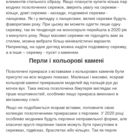
елементів стильного образу. Якщо плануєте купити кілька пар
модних позолочених сережок, зверніть увагу на сережки -
кільця, довгі сережки - каскади, подовжені сережки -
ланцюжка. Як і у випадку з ланцюгами, великі сережки будуть
фаворитами року. При цьому ви можете одягти лише одну
сережку, так як тенденція на моносерьги перейшла в 2020 рік
з минулого року. Якщо масивні сережки не підходять вам за
стилем, можна вибрати більш мінімалістичні варіанти.
Наприклад, на одне догляд можна надіти подовжену сережку,
а в інше – сережку - пусет з каменем.
Перли і кольорові камені
Позолочені прикраси з вставками з кольорових каменів були
присутні на всіх модних показах. Маленькі і масивні, яскраві
кольорові камені прикрашали моделей від пальців рук до
мочок вух. Така якісна позолочена біжутерія виглядає не
гірше коштовностей, особливо якщо прикраса виконано в
вінтажному стилі.
Якщо не подобаються яскраві вставки, поповните свою
колекцію позолоченими прикрасами з перлами. У 2020 році
особливо модними будуть перлини неправильної форми, але
класичні круглі перлинки також можуть бути присутніми в
сережках, підвісках, браслетах або кільцях. Так як перли