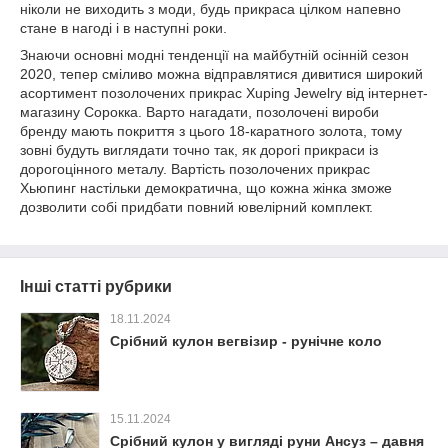
ніколи не виходить з моди, будь прикраса цілком напевно
стане в нагоді і в наступні роки.
Знаючи основні модні тенденції на майбутній осінній сезон
2020, тепер сміливо можна відправлятися дивитися широкий
асортимент позолочених прикрас Xuping Jewelry від інтернет-
магазину Сорокка. Варто нагадати, позолочені вироби
бренду мають покриття з цього 18-каратного золота, тому
зовні будуть виглядати точно так, як дорогі прикраси із
дорогоцінного металу. Вартість позолочених прикрас
Хьюпинг настільки демократична, що кожна жінка зможе
дозволити собі придбати повний ювелірний комплект.
Інші статті рубрики
18.11.2024
Срібний кулон вегвізир - рунічне коло
15.11.2024
Срібний кулон у вигляді руни Ансуз – давня