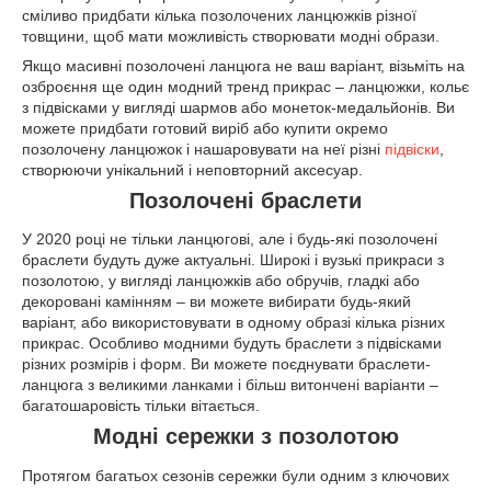
сміливо придбати кілька позолочених ланцюжків різної
товщини, щоб мати можливість створювати модні образи.
Якщо масивні позолочені ланцюга не ваш варіант, візьміть на
озброєння ще один модний тренд прикрас – ланцюжки, кольє
з підвісками у вигляді шармов або монеток-медальйонів. Ви
можете придбати готовий виріб або купити окремо
позолочену ланцюжок і нашаровувати на неї різні
підвіски
,
створюючи унікальний і неповторний аксесуар.
Позолочені браслети
У 2020 році не тільки ланцюгові, але і будь-які позолочені
браслети будуть дуже актуальні. Широкі і вузькі прикраси з
позолотою, у вигляді ланцюжків або обручів, гладкі або
декоровані камінням – ви можете вибирати будь-який
варіант, або використовувати в одному образі кілька різних
прикрас. Особливо модними будуть браслети з підвісками
різних розмірів і форм. Ви можете поєднувати браслети-
ланцюга з великими ланками і більш витончені варіанти –
багатошаровість тільки вітається.
Модні сережки з позолотою
Протягом багатьох сезонів сережки були одним з ключових