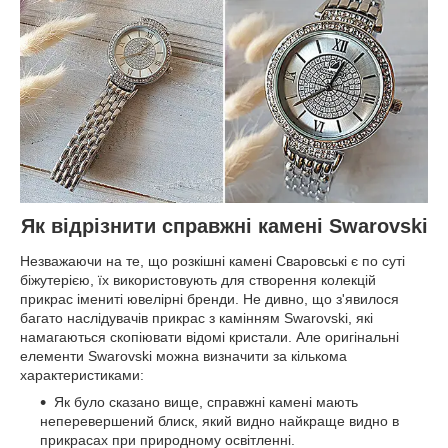
Як відрізнити справжні камені Swarovski
Незважаючи на те, що розкішні камені Сваровські є по суті
біжутерією, їх використовують для створення колекцій
прикрас імениті ювелірні бренди. Не дивно, що з'явилося
багато наслідувачів прикрас з камінням Swarovski, які
намагаються скопіювати відомі кристали. Але оригінальні
елементи Swarovski можна визначити за кількома
характеристиками:
Як було сказано вище, справжні камені мають
неперевершений блиск, який видно найкраще видно в
прикрасах при природному освітленні.