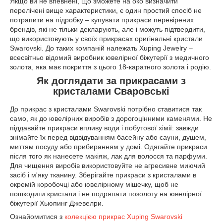
Якщо ви не впевнені, що зможете на око визначити
перелічені вище характеристики, є один простий спосіб не
потрапити на підробку – купувати прикраси перевірених
брендів, які не тільки декларують, але і можуть підтвердити,
що використовують у своїх прикрасах оригінальні кристали
Swarovski. До таких компаній належать Xuping Jewelry –
всесвітньо відомий виробник ювелірної біжутерії з медичного
золота, яка має покриття з цього 18-каратного золота і родію.
Як доглядати за прикрасами з
кристалами Сваровські
До прикрас з кристалами Swarovski потрібно ставитися так
само, як до ювелірних виробів з дорогоцінними каменями. Не
піддавайте прикраси впливу води і побутової хімії: завжди
знімайте їх перед відвідуванням басейну або сауни, душем,
миттям посуду або прибиранням у домі. Одягайте прикраси
після того як нанесете макіяж, лак для волосся та парфуми.
Для чищення виробів використовуйте не агресивне миючий
засіб і м'яку тканину. Зберігайте прикраси з кристалами в
окремій коробочці або ювелірному мішечку, щоб не
пошкодити кристали і не подряпати позолоту на ювелірної
біжутерії Хьюпинг Джевелри.
Ознайомитися з
колекцією прикрас Xuping Swarovski