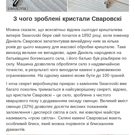
З чого зроблені кристали Сваровскі
Можна сказати, що всесвітньо відома сьогодні кришталева
імперія Swarovski бере свій початок в 1892 році, коли інженер
Даніель Сваровскі запатентував винайдену ним за кілька
років до цього машину для масової обробки кришталю. Таке
винахід вельми не випадково, адже Даніель народився на
батьківщині богемського скла, і його батько був різьбярем по
склу. Машина дозволяла обробляти скло з надзвичайною
точністю, в результаті чого виходили камені з дивовижною
огранюванням. На одному камені може бути до 100 граней.
І хоча секрет виробництва прикрас з камінням Swarovski вже
багато поколінь тримається в найсуворішому секреті, відомо,
що кристали Сваровскі – це скло, зроблене з чистого
кварцового піску з додаванням оксиду свинцю. Великий вміст
свинцю (32%) дозволяє досягти високих показників
заломлення і дисперсії світла в склі, які ювелірні майстри
називають «грою світла». Скляні камені Сваровські мають
особливий блиск, який можна порівняти зі блисканням
діамантів.