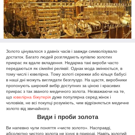
Золото цінувалося з давніх часів і завжди символізувало
достаток. Багато людей розглядають купівлю золотих
прикрас як вдале вкладення. Недарма такі вироби часто
передаються як сімейні реліквії. Однак мода змінюється, в
тому числі і ювелірна. Тому золоті сережки або кільця бабусі
в наші дні можуть виглядати безглуздо. На щастя, виробники
пропонують широкий вибір доступних за ціною і красивих
прикрас з так званого медичного золота. Незважаючи на те,
що
ювелірна біжутерія
дуже популярна серед жінок і
чоловіків, не всі покупці розуміють, чим відрізняється медичне
золото від звичайного.
Види і проби золота
Ви напевно чули поняття «чисте золото». Насправді,
абсолютно чистого золота не існує в природі. Навіть золотий