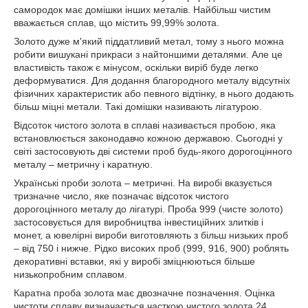
самородок має домішки інших металів. Найбільш чистим
вважається сплав, що містить 99,99% золота.
Золото дуже м'який піддатливий метал, тому з нього можна
робити вишукані прикраси з найтоншими деталями. Але це
властивість також є мінусом, оскільки виріб буде легко
деформуватися. Для додання благородного металу відсутніх
фізичних характеристик або певного відтінку, в нього додають
більш міцні метали. Такі домішки називають лігатурою.
Відсоток чистого золота в сплаві називається пробою, яка
встановлюється законодавчо кожною державою. Сьогодні у
світі застосовують дві системи проб будь-якого дорогоцінного
металу – метричну і каратную.
Українські проби золота – метричні. На виробі вказується
тризначне число, яке позначає відсоток чистого
дорогоцінного металу до лігатурі. Проба 999 (чисте золото)
застосовується для виробництва інвестиційних злитків і
монет, а ювелірні вироби виготовляють з більш низьких проб
– від 750 і нижче. Рідко високих проб (999, 916, 900) роблять
декоративні вставки, які у виробі зміцнюються більше
низькопробним сплавом.
Каратна проба золота має двозначне позначення. Оцінка
чистоти сплаву визначається часткою чистого золота 24