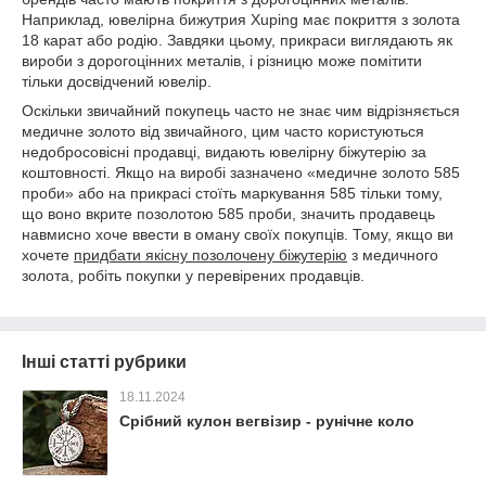
Наприклад, ювелірна бижутрия Xuping має покриття з золота
18 карат або родію. Завдяки цьому, прикраси виглядають як
вироби з дорогоцінних металів, і різницю може помітити
тільки досвідчений ювелір.
Оскільки звичайний покупець часто не знає чим відрізняється
медичне золото від звичайного, цим часто користуються
недобросовісні продавці, видають ювелірну біжутерію за
коштовності. Якщо на виробі зазначено «медичне золото 585
проби» або на прикрасі стоїть маркування 585 тільки тому,
що воно вкрите позолотою 585 проби, значить продавець
навмисно хоче ввести в оману своїх покупців. Тому, якщо ви
хочете
придбати
якісну
позолочену
біжутерію
з медичного
золота, робіть покупки у перевірених продавців.
Інші статті рубрики
18.11.2024
Срібний кулон вегвізир - рунічне коло