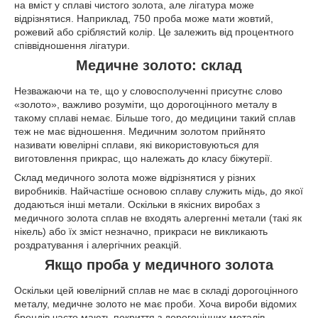
на вміст у сплаві чистого золота, але лігатура може
відрізнятися. Наприклад, 750 проба може мати жовтий,
рожевий або сріблястий колір. Це залежить від процентного
співвідношення лігатури.
Медичне золото: склад
Незважаючи на те, що у словосполученні присутнє слово
«золото», важливо розуміти, що дорогоцінного металу в
такому сплаві немає. Більше того, до медицини такий сплав
теж не має відношення. Медичним золотом прийнято
називати ювелірні сплави, які використовуються для
виготовлення прикрас, що належать до класу біжутерії.
Склад медичного золота може відрізнятися у різних
виробників. Найчастіше основою сплаву служить мідь, до якої
додаються інші метали. Оскільки в якісних виробах з
медичного золота сплав не входять алергенні метали (такі як
нікель) або їх зміст незначно, прикраси не викликають
роздратування і алергічних реакцій.
Якщо проба у медичного золота
Оскільки цей ювелірний сплав не має в складі дорогоцінного
металу, медичне золото не має проби. Хоча вироби відомих
брендів часто мають покриття з дорогоцінних металів.