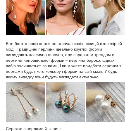
Вже багато років перли не втрачає своїх позицій в ювелірній
моді. Традиційні перлини ідеально круглої форми
виглядають класично жіночно, але справжнім трендом є
перлини неправильної форми – перлина бароко. Однак
вибір залишається за вами, і ви можете придбати сережки з
перлами будь-якого кольору і форми на свій смак. У будь-
якому випадку вони будуть виглядати актуально.
Сережки з перлами Хьюпинг: