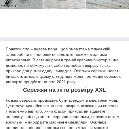
Початок літо – чудова пора, щоб оновити не тільки свій
гардероб, але і поповнити колекцію новими модними
аксесуарами. В останні роки в тренді красива біжутерія, що
дозволяє не обмежувати себе і придбати відразу кілька
прикрас для різної одягу і випадків. Оскільки сережки носять
більшість жінок, в цьому огляді піде мова про модні сережки,
які варто придбати на літо 2021 року.
Сережки на літо розміру XXL
Розмір оверсайз продовжує бути трендом в ювелірній моді.
Це стосується абсолютно всіх прикрас, включаючи сережки.
Незалежно від того, який фасон прикрас ви віддаєте
перевагу – кільця-конго, сережки-крапельки, сережки оптом,
висульки, – вибирайте масивні екземпляри. Оскільки
поодинокі і непарні сережки все ще в моді, ви можете