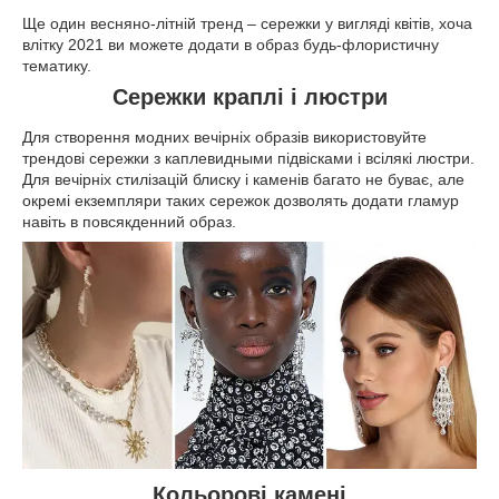
Ще один весняно-літній тренд – сережки у вигляді квітів, хоча
влітку 2021 ви можете додати в образ будь-флористичну
тематику.
Сережки краплі і люстри
Для створення модних вечірніх образів використовуйте
трендові сережки з каплевидными підвісками і всілякі люстри.
Для вечірніх стилізацій блиску і каменів багато не буває, але
окремі екземпляри таких сережок дозволять додати гламур
навіть в повсякденний образ.
Кольорові камені