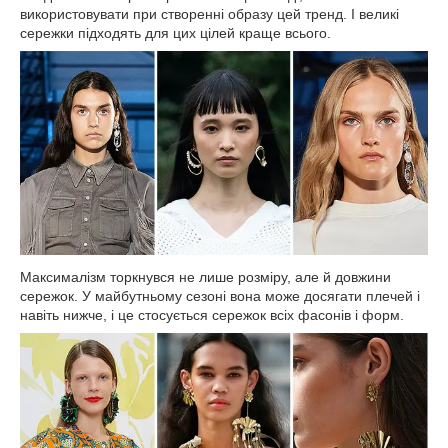
використовувати при створенні образу цей тренд. І великі
сережки підходять для цих цілей краще всього.
Максималізм торкнувся не лише розміру, але й довжини
сережок. У майбутньому сезоні вона може досягати плечей і
навіть нижче, і це стосується сережок всіх фасонів і форм.