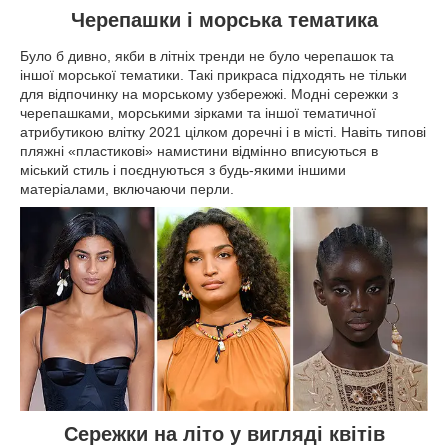
Черепашки і морська тематика
Було б дивно, якби в літніх тренди не було черепашок та
іншої морської тематики. Такі прикраса підходять не тільки
для відпочинку на морському узбережжі. Модні сережки з
черепашками, морськими зірками та іншої тематичної
атрибутикою влітку 2021 цілком доречні і в місті. Навіть типові
пляжні «пластикові» намистини відмінно вписуються в
міський стиль і поєднуються з будь-якими іншими
матеріалами, включаючи перли.
Сережки на літо у вигляді квітів