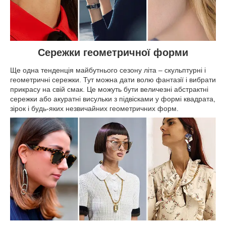
Сережки геометричної форми
Ще одна тенденція майбутнього сезону літа – скульптурні і
геометричні сережки. Тут можна дати волю фантазії і вибрати
прикрасу на свій смак. Це можуть бути величезні абстрактні
сережки або акуратні висульки з підвісками у формі квадрата,
зірок і будь-яких незвичайних геометричних форм.