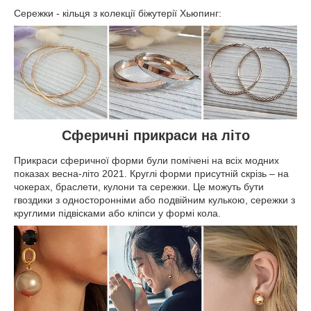
Сережки - кільця з колекції біжутерії Хьюпинг:
Сферичні прикраси на літо
Прикраси сферичної форми були помічені на всіх модних
показах весна-літо 2021. Круглі форми присутній скрізь – на
чокерах, браслети, кулони та сережки. Це можуть бути
гвоздики з односторонніми або подвійним кулькою, сережки з
круглими підвісками або кліпси у формі кола.