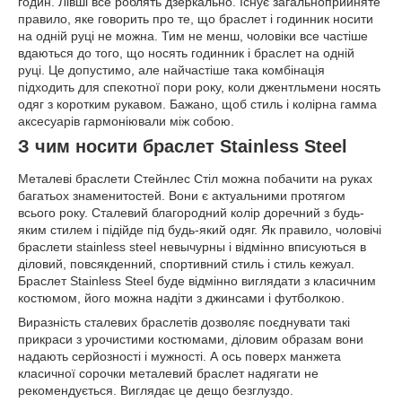
годин. Лівші все роблять дзеркально. Існує загальноприйняте
правило, яке говорить про те, що браслет і годинник носити
на одній руці не можна. Тим не менш, чоловіки все частіше
вдаються до того, що носять годинник і браслет на одній
руці. Це допустимо, але найчастіше така комбінація
підходить для спекотної пори року, коли джентльмени носять
одяг з коротким рукавом. Бажано, щоб стиль і колірна гамма
аксесуарів гармоніювали між собою.
З чим носити браслет Stainless Steel
Металеві браслети Стейнлес Стіл можна побачити на руках
багатьох знаменитостей. Вони є актуальними протягом
всього року. Сталевий благородний колір доречний з будь-
яким стилем і підійде під будь-який одяг. Як правило, чоловічі
браслети stainless steel невычурны і відмінно вписуються в
діловий, повсякденний, спортивний стиль і стиль кежуал.
Браслет Stainless Steel буде відмінно виглядати з класичним
костюмом, його можна надіти з джинсами і футболкою.
Виразність сталевих браслетів дозволяє поєднувати такі
прикраси з урочистими костюмами, діловим образам вони
надають серйозності і мужності. А ось поверх манжета
класичної сорочки металевий браслет надягати не
рекомендується. Виглядає це дещо безглуздо.