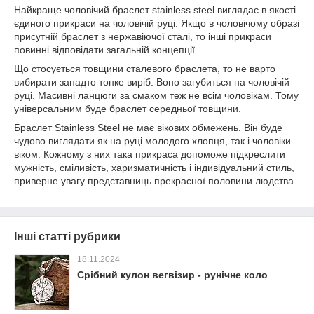
Найкраще чоловічий браслет stainless steel виглядає в якості
єдиного прикраси на чоловічій руці. Якщо в чоловічому образі
присутній браслет з нержавіючої сталі, то інші прикраси
повинні відповідати загальній концепції.
Що стосується товщини сталевого браслета, то не варто
вибирати занадто тонке виріб. Воно загубиться на чоловічій
руці. Масивні ланцюги за смаком теж не всім чоловікам. Тому
універсальним буде браслет середньої товщини.
Браслет Stainless Steel не має вікових обмежень. Він буде
чудово виглядати як на руці молодого хлопця, так і чоловіки
віком. Кожному з них така прикраса допоможе підкреслити
мужність, сміливість, харизматичність і індивідуальний стиль,
приверне увагу представниць прекрасної половини людства.
Інші статті рубрики
18.11.2024
Срібний кулон вегвізир - рунічне коло