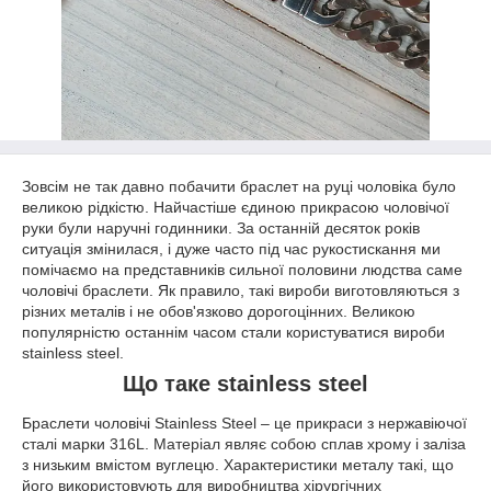
Зовсім не так давно побачити браслет на руці чоловіка було
великою рідкістю. Найчастіше єдиною прикрасою чоловічої
руки були наручні годинники. За останній десяток років
ситуація змінилася, і дуже часто під час рукостискання ми
помічаємо на представників сильної половини людства саме
чоловічі браслети. Як правило, такі вироби виготовляються з
різних металів і не обов'язково дорогоцінних. Великою
популярністю останнім часом стали користуватися вироби
stainless steel.
Що таке stainless steel
Браслети чоловічі Stainless Steel – це прикраси з нержавіючої
сталі марки 316L. Матеріал являє собою сплав хрому і заліза
з низьким вмістом вуглецю. Характеристики металу такі, що
його використовують для виробництва хірургічних