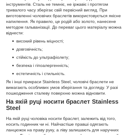
інструментів. Сталь не темніє, не іржавіє і протягом
тривалого часу зберігає свій первісний вигляд. При
виготовленні чоловічих браслетів використовується якісне
напилення. Як правило, це родій або золото, нанесене
методом гальванізації. До переваг цього матеріалу можна
віднести:
високий рівень міцності;
довговічність;
стійкість до ультрафіолету;
безпека і гіпоалергенність;
естетичність і стильність.
Як і інші прикраси Stainless Steel, чоловічі браслети не
вимагають особливих умов зберігання та догляду. У разі
пошкодження сталеву поверхню можна відновити.
На якій руці носити браслет Stainless
Steel
На якій руці чоловіка носити браслет, залежить від того,
носить годинник чи ні. Найчастіше правші одягають
ланцюжок на праву руку, а ліву залишають для наручних