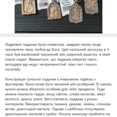
Издревне ладанка була символом, завдяки якому люди
проявляли свою любов до Бога. Цей натільний аксесуар в ті
часи був маленький тканинний або шкіряний мішечок, в який
клали ладан. Вважається, що ладанка оберігає свого
володаря від недуг, неприємностей, злих сил і іншого
негативу.
Конструкція сучасної ладанки є невеликою підвіску з
футлярчик. Вона може бути запаяній або розбірний. В такому
кулоні можна зберігати особливі для себе предмети. Туди
можна покласти ладан, мощі святих, слова молитви, жмут
волосся, крихту землі. Виготовляють ладанки з різних
матеріалів. Використовують тканину, дерево, камінь, слонова
кістка, дорогоцінні метали. Одним з найбільш популярних
дорогоцінних металів є срібло. Носити аксесуар прийнято на