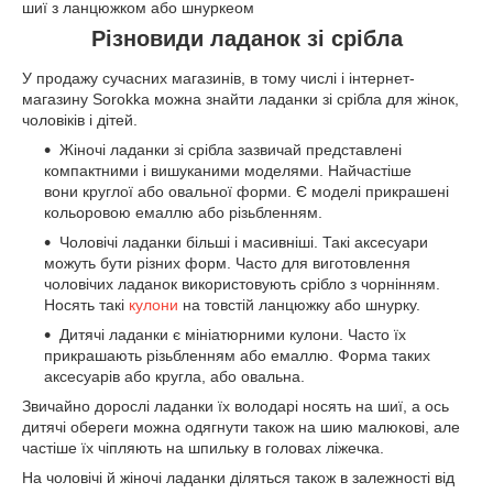
шиї з ланцюжком або шнуркеом
Різновиди ладанок зі срібла
У продажу сучасних магазинів, в тому числі і інтернет-
магазину Sorokka можна знайти ладанки зі срібла для жінок,
чоловіків і дітей.
Жіночі ладанки зі срібла зазвичай представлені
компактними і вишуканими моделями. Найчастіше
вони круглої або овальної форми. Є моделі прикрашені
кольоровою емаллю або різьбленням.
Чоловічі ладанки більші і масивніші. Такі аксесуари
можуть бути різних форм. Часто для виготовлення
чоловічих ладанок використовують срібло з чорнінням.
Носять такі
кулони
на товстій ланцюжку або шнурку.
Дитячі ладанки є мініатюрними кулони. Часто їх
прикрашають різьбленням або емаллю. Форма таких
аксесуарів або кругла, або овальна.
Звичайно дорослі ладанки їх володарі носять на шиї, а ось
дитячі обереги можна одягнути також на шию малюкові, але
частіше їх чіпляють на шпильку в головах ліжечка.
На чоловічі й жіночі ладанки діляться також в залежності від