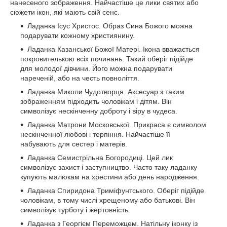
нанесеного зображення. Найчастіше це лики святих або
сюжети ікон, які мають свій сенс.
Ладанка Ісус Христос. Образ Сина Божого можна
подарувати кожному християнину.
Ладанка Казанської Божої Матері. Ікона вважається
покровителькою всіх починань. Такий оберіг підійде
для молодої дівчини. Його можна подарувати
нареченій, або на честь повноліття.
Ладанка Миколи Чудотворця. Аксесуар з таким
зображенням підходить чоловікам і дітям. Він
символізує нескінченну доброту і віру в чудеса.
Ладанка Матрони Московської. Прикраса є символом
нескінченної любові і терпіння. Найчастіше її
набувають для сестер і матерів.
Ладанка Семистрільна Богородиці. Цей лик
символізує захист і заступництво. Часто таку ладанку
купують малюкам на хрестини або день народження.
Ладанка Спиридона Триміфунтського. Оберіг підійде
чоловікам, в тому числі хрещеному або батькові. Він
символізує турботу і жертовність.
Ладанка з Георгієм Переможцем. Натільну іконку із