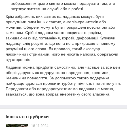
зображенням цього святого можна подарувати тим, хто
жертвує життям на службі або в роботі.
Крім зображень цих святих на ладанках можуть бути
присутніми лики інших святих, ангелів-хранителів або
молитви. Обереги можуть бути прикрашені позолотою або
камінням. Срібні ладанки часто покривають родієм,
захищаючи їх від потемніння, корозії, деформації.Купуючи
ладанку, слід розуміти, що вона не є прикрасою в повному
розумінні цього слова. Як правило, такий аксесуар
лаконічний і стриманий, його не носять напоказ, оберігаючи
від сторонніх.
Ладанки можна придбати самостійно, але частіше за все цей
оберіг дарують як подарунок на народження, хрестини,
іменини чи повноліття. За допомогою такого подарунка
найкраще вдасться проявити турботу, ніжність і теплі почуття.
Передавати або передаровуватимемо ладанки не можна,
вважається, що вона вбирає енергетику свого власника.
Інші статті рубрики
18.11.2024