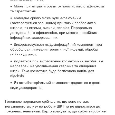
Може пригнічувати розвиток золотистого стафілокока
та стрептококів.
Колоїдне срібло може бути ефективним
(застосовується зовнішньо) при таких проблемах зі
шкірою, як екземи, висипи, псоріаз. Перорально
доведена його ефективність при мікозах, постійних
інфекційних захворюваннях.
Використовується як дезінфекційний компонент при
обробці ран, лікуванні герпетичної інфекції, обробці
гнійних ділянок.
Додається при виготовленні косметичних засобів, які
направлені на уповільнення старіння та очищення
шкіри. Така косметика буде безпечною навіть для
підлітків.
Як антибактеріальний компонент додається в деякі
види дезодорантів.
Головною перевагою срібла є те, що воно не має
негативного впливу на роботу ШКТ та не відноситься до
токсичних елементів. Варто врахувати, що срібні вироби не