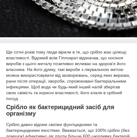
Ще сотні років тому люди вірили в те, що срібло має цілющі
властивості. Відомий всім Гіппократ відзначав, що носіння
виробів з цього металу позитивно впливає на здоров’я його
власника. На його думку, такі вироби з лікувальною метою
можна використовувати від захворювань, серед яких виразка,
рани після операції, хвороби, спровоковані бактеріальними
інфекціями. Щоб вода чи будь-який інший напій зберігав
свою свіжість та корисні властивості, його клали в срібний
посуд.
Срібло як бактерицидний засіб для
організму
Срібло давно відоме своїми фунгіцидними та
бактерицидними якостями. Вважається, що 100% срібло (без
домішок) ефективно діє проти більше 600 шкідливих бактерій.