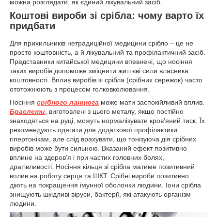
можна розглядати, як єдиний лікувальний засіб.
Коштові вироби зі срібла: чому варто їх
придбати
Для прихильників нетрадиційної медицини срібло – це не
просто коштовність, а й лікувальний та профілактичний засіб.
Представники китайської медицини впевнені, що носіння
таких виробів допоможе зміцнити життєві сили власника
коштовності. Вплив виробів зі срібла (срібних сережок) часто
ототожнюють з процесом голковколювання.
Носіння
срібного ланцюга
може мати заспокійливий вплив.
Браслети
, виготовлені з цього металу, якщо постійно
знаходяться на руці, можуть нормалізувати кров’яний тиск. Їх
рекомендують одягати для додаткової профілактики
гіпертонікам, але слід врахувати, що тонізуюча дія срібних
виробів може бути сильною. Вказаний ефект позитивно
вплине на здоров’я і при частих головних болях,
дратівливості. Носіння кільця зі срібла матиме позитивний
вплив на роботу серця та ШКТ. Срібні вироби позитивно
діють на покращення імунної оболонки людини. Іони срібла
знищують шкідливі віруси, бактерії, які атакують організм
людини.