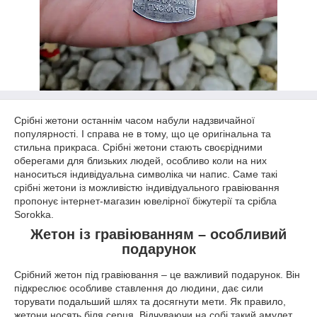
Срібні жетони останнім часом набули надзвичайної
популярності. І справа не в тому, що це оригінальна та
стильна прикраса. Срібні жетони стають своєрідними
оберегами для близьких людей, особливо коли на них
наноситься індивідуальна символіка чи напис. Саме такі
срібні жетони із можливістю індивідуального гравіювання
пропонує інтернет-магазин ювелірної біжутерії та срібла
Sorokka.
Жетон із гравіюванням – особливий
подарунок
Срібний жетон під гравіювання – це важливий подарунок. Він
підкреслює особливе ставлення до людини, дає сили
торувати подальший шлях та досягнути мети. Як правило,
жетони носять біля серця. Відчуваючи на собі такий амулет,