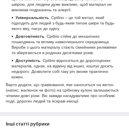
шкірою, для людини дуже важливо, щоб матеріал не
викликав подразнень та алергії.
Універсальність
. Срібло – це той метал, який
підходить для людей з будь-яким типом шкіри та будь-
якого віку, пасує до одягу.
Довговічність
. Срібло стійке до механічних
пошкоджень та впливу навколишнього середовища.
Вироби з цього матеріалу стають сімейними реліквіями
та зберігаються в родинах десятками років.
Доступність
. Срібло відноситься до дорогоцінних
матеріалів, однак, на відміну від інших, коштує досить
недорого. Дозволити собі таку річ зможе практично
кожен.
Варто додати, що гравіювання, яке наноситься на жетон
(напис, малюнок чи фото) на срібному кулоні залишаються
чіткими довгі роки. Він завжди нагадуватиме про особливі
події, дорогих людей та яскраві емоції.
Інші статті рубрики