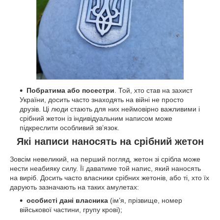
Побратима або посестри
. Той, хто став на захист
України, досить часто знаходять на війні не просто
друзів. Ці люди стають для них неймовірно важливими і
срібний жетон із індивідуальним написом може
підкреслити особливий зв’язок.
Які написи наносять на срібний жетон
Зовсім невеликий, на перший погляд, жетон зі срібла може
нести неабияку силу. Її даватиме той напис, який наносять
на виріб. Досить часто власники срібних жетонів, або ті, хто їх
дарують зазначають на таких амулетах:
особисті дані власника
(ім’я, прізвище, номер
військової частини, групу крові);