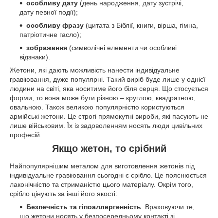
особливу дату
(день народження, дату зустрічі,
дату певної події);
особливу фразу
(цитата з Біблії, книги, вірша, гімна,
патріотичне гасло);
зображення
(символічні елементи чи особливі
відзнаки).
Жетони, які дають можливість нанести індивідуальне
гравіювання, дуже популярні. Такий виріб буде лише у однієї
людини на світі, яка носитиме його біля серця. Що стосується
форми, то вона може бути різною – круглою, квадратною,
овальною. Також великою популярністю користуються
армійські жетони. Це строгі прямокутні вироби, які пасують не
лише військовим. Їх із задоволенням носять люди цивільних
професій.
Якщо жетон, то срібний
Найпопулярнішим металом для виготовлення жетонів під
індивідуальне гравіювання сьогодні є срібло. Це пояснюється
лаконічністю та стриманістю цього матеріалу. Окрім того,
срібло цінують за інші його якості:
Безпечність та гіпоаллергенність
. Враховуючи те,
що жетони носять у безпосередньому контакті зі