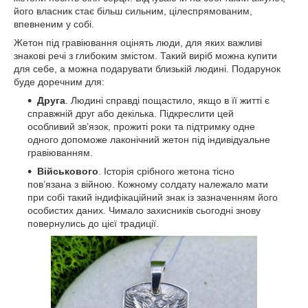
його власник стає більш сильним, цілеспрямованим,
впевненим у собі.
Жетон під гравіювання оцінять люди, для яких важливі
знакові речі з глибоким змістом. Такий виріб можна купити
для себе, а можна подарувати близькій людині. Подарунок
буде доречним для:
Друга
. Людині справді пощастило, якщо в її житті є
справжній друг або декілька. Підкреслити цей
особливий зв’язок, прожиті роки та підтримку одне
одного допоможе лаконічний жетон під індивідуальне
гравіюванням.
Військового
. Історія срібного жетона тісно
пов’язана з війною. Кожному солдату належало мати
при собі такий індифікаційний знак із зазначенням його
особистих даних. Чимало захисників сьогодні знову
повернулись до цієї традиції.