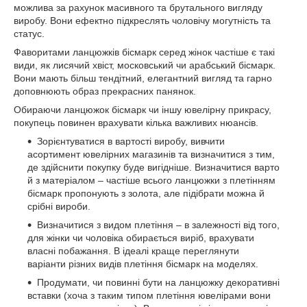
можлива за рахунок масивного та брутального вигляду
виробу. Вони ефектно підкреслять чоловічу могутність та
статус.
Фаворитами ланцюжків бісмарк серед жінок частіше є такі
види, як лисячий хвіст, московський чи арабський бісмарк.
Вони мають більш тендітний, елегантний вигляд та гарно
доповнюють образ прекрасних панянок.
Обираючи ланцюжок бісмарк чи іншу ювелірну прикрасу,
покупець повинен врахувати кілька важливих нюансів.
Зорієнтуватися в вартості виробу, вивчити
асортимент ювелірних магазинів та визначитися з тим,
де здійснити покупку буде вигідніше. Визначитися варто
й з матеріалом – частіше всього ланцюжки з плетінням
бісмарк пропонують з золота, але підібрати можна й
срібні вироби.
Визначитися з видом плетіння – в залежності від того,
для жінки чи чоловіка обирається виріб, врахувати
власні побажання. В ідеалі краще переглянути
варіанти різних видів плетіння бісмарк на моделях.
Продумати, чи повинні бути на ланцюжку декоративні
вставки (хоча з таким типом плетіння ювелірами вони