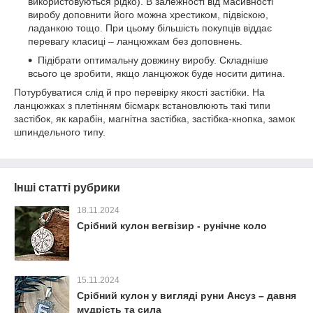
використовуються рідко). В залежності від масивності
виробу доповнити його можна хрестиком, підвіскою,
ладанкою тощо. При цьому більшість покупців віддає
перевагу класиці – ланцюжкам без доповнень.
Підібрати оптимальну довжину виробу. Складніше
всього це зробити, якщо ланцюжок буде носити дитина.
Потурбуватися слід й про перевірку якості застібки. На
ланцюжках з плетінням бісмарк встановлюють такі типи
застібок, як карабін, магнітна застібка, застібка-кнопка, замок
шпиндельного типу.
Інші статті рубрики
18.11.2024
Срібний кулон вегвізир - рунічне коло
15.11.2024
Срібний кулон у вигляді руни Ансуз – давня
мудрість та сила