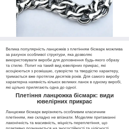
Велика популярність ланцюжків з плетінням бісмарк можлива
за рахунок особливої структури, яка дозволяє
використовувати вироби для доповнення будь-якого образу
та стилю. Попит на такий вид ювелірних прикрас, які
асоціюються з розкішшю, суворістю та твердістю характеру,
тримається вже протягом десятків років. Для самого виробу
характерна наявність кількох великих ланок в одному виробі,
які щільно прилягають одна до одної.
Плетіння ланцюжка бісмарк: види
ювелірних прикрас
Ланцюжки бісмарк вирізняють особливим класичним
плетінням, яке складно не впізнати. Моделям притаманні
лаконічність та масивність, міцність переплетіння, що
позитивно позначається на зносостійкості та цілісності