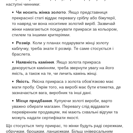
наступні чинники:
Чи носить жінка золото
. Якщо представниця
прекрасної статі віддає перевагу сріблу або біжутерії,
то навряд чи вона носитиме золотий виріб. Зазвичай
жінки намагаються поєднувати прикраси за кольором,
стилем та іншими критеріями.
Розмір
. Коли у планах подарувати жінці золоту
каблучку, треба знати її розмір. Те саме стосується і
браслета.
Наявність каміння
. Якщо золота прикраса
декорується камінням, треба звернути увагу на його
якість, а також на те, чи личить камінь жінці.
Якість
. Якісна прикраса з золота обов’язково має
мати пробу. Окрім того, на виробі має бути етикетка, де
зазначається вага, виробник та інші дані.
Місце придбання
. Купуючи золоті вироби, варто
уважно обирати магазин. Перевагу слід віддавати
перевіреним продавцям, які мають схвальні відгуки та
можуть надати сертифікати якості.
Що стосується типу прикрас, то жінки будуть раді сережкам,
обручкам, брошкам, ланцюжкам. Більш універсальним