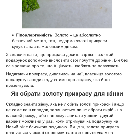
Гіпоалергенність
. Золото – це абсолютно
безпечний метал, тож, недарма золоті прикраси
купують навіть маленьким діткам.
Зважаючи на те, що прикраси досить вартісні, золотий
подарунок допоможе висловити свої почуття до жінки. Він без
слів розкаже про те, що її цінують, люблять та поважають.
Надягаючи прикрасу, дивлячись на неї, власниця золотого
подарунку завжди згадуватиме про людину, яка його
презентувала.
Як обрати золоту прикрасу для жінки
Складно знайти жінку, яка не любить золоті прикраси і якщо
це саме ваш випадок, залишається лише обрати виріб - на
власний розсуд, або напряму запитати у жінки. Другий
варіант можливий у разі, коли отримувачка подарунку на
Новий рік є близькою людиною. Якщо ж, золота прикраса
планується у якості сюрпризу, варто звернути увагу на