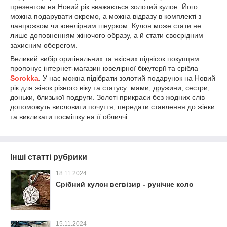
презентом на Новий рік вважається золотий кулон. Його
можна подарувати окремо, а можна відразу в комплекті з
ланцюжком чи ювелірним шнурком. Кулон може стати не
лише доповненням жіночого образу, а й стати своєрідним
захисним оберегом.
Великий вибір оригінальних та якісних підвісок покупцям
пропонує інтернет-магазин ювелірної біжутерії та срібла
Sorokka
. У нас можна підібрати золотий подарунок на Новий
рік для жінок різного віку та статусу: мами, дружини, сестри,
доньки, близької подруги. Золоті прикраси без жодних слів
допоможуть висловити почуття, передати ставлення до жінки
та викликати посмішку на її обличчі.
Інші статті рубрики
18.11.2024
Срібний кулон вегвізир - рунічне коло
15.11.2024