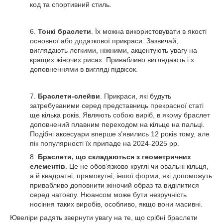
код та спортивний стиль.
6.
Тонкі браслети
. Їх можна використовувати в якості
основної або додаткової прикраси. Зазвичай,
виглядають легкими, ніжними, акцентують увагу на
кращих жіночих рисах. Привабливо виглядають і з
доповненнями в вигляді підвісок.
7.
Браслети-слейви
. Прикраси, які будуть
затребуваними серед представниць прекрасної статі
ще кілька років. Являють собою виріб, в якому браслет
доповнений плавним переходом на кільце на пальці.
Подібні аксесуари вперше з’явились 12 років тому, але
пік популярності їх припаде на 2024-2025 рр.
8.
Браслети, що складаються з геометричних
елементів
. Це не обов’язково круглі чи овальні кільця,
а й квадратні, прямокутні, іншої форми, які допоможуть
привабливо доповнити жіночий образ та виділитися
серед натовпу. Нюансом може бути незручність
носіння таких виробів, особливо, якщо вони масивні.
Ювеліри радять звернути увагу на те, що срібні браслети