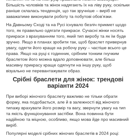
Більшість чоловіків та жінок надягають їх на ліву руку, оскільки
раніше склалась тенденція, що так зручніше – виріб не
заважатиме виконувати роботу та побутові обов’язки.
На Давньому Сході та на Русі існувало безліч прикмет щодо
того, як правильно одягати прикраси. Сучасні жінки носять
прикраси з врахуванням того, який тип виробу та як їм буде
зручно. Якщо в планах зробити так, щоб браслет привернув
увагу, одягти його краще на робочу руку – частіше всього це
права. Якщо на руці є годинник, срібним тонким гнучким
браслетом його можна вдало доповнювати, але більш
масивну прикрасу краще одягнути на іншу руку, щоб
візуально не перевантажувати образ.
Срібні браслети для жінок: трендові
варіанти 2024
При виборі жіночого браслету важливо не тільки обрати
форму, яка подобається, але й в залежності від жіночого
типажу врахувати його розмір та вагу, звернути увагу на тип
та якість функціонування застібки. Вона повинна бути
надійною та міцною, особливо, якщо мова йде про масивний
виріб.
Популярні моделі срібних жіночих браслетів в 2024 році: