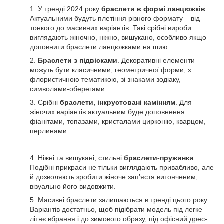
1. У тренді 2024 року
браслети в формі ланцюжків
.
Актуальними будуть плетіння різного формату – від
тонкого до масивних варіантів. Такі срібні вироби
виглядають жіночно, ніжно, вишукано, особливо якщо
доповнити браслети ланцюжками на шию.
2.
Браслети з підвісками
. Декоративні елементи
можуть бути класичними, геометричної форми, з
флористичною тематикою, зі знаками зодіаку,
символами-оберегами.
3. Срібні
браслети, інкрустовані камінням
. Для
жіночих варіантів актуальним буде доповнення
фіанітами, топазами, кристалами цирконію, кварцом,
перлинами.
4. Ніжні та вишукані, стильні
браслети-пружинки
.
Подібні прикраси не тільки виглядають привабливо, але
й дозволяють зробити жіноче зап’ястя витонченим,
візуально його видовжити.
5. Масивні браслети залишаються в тренді цього року.
Варіантів достатньо, щоб підібрати модель під легке
літнє вбрання і до зимового образу, під офісний дрес-