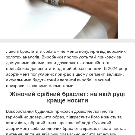
Жіночі браслети зі срібла – не менш популярні від дорожчих
золотих аналогів. Виробники пропонують такі прикраси за
доступними цінами, вони дозволяють гармонійно та
привабливо доповнити тендітний образ панянки. В 2024 році
асортимент популярних прикрас в цьому сегменті великий,
актуальними будуть тонкі елегантні вироби і масивні
прикраси з кованими елементами.
Жіночий срібний браслет: на якій руці
краще носити
Використання будь-якої прикраси дозволяє логічно та
гармонійно довершити образ, підкреслити його ніжність та
жіночність, обраний стиль прекрасної леді. Сучасний
асортимент срібних жіночих браслетів вражає і часто постає
питання: як та на якій руці правильно носити аксесуари.