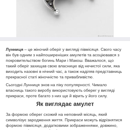
Лунниця
– це жіночий оберіг у вигляді півмісяця. Свого часу
він був одним з найпоширеніших амулетів та асоціювався з
покровительством богинь Мари і Макош. Вважалося, що
такий оберіг захищав свою власницю від нечистої сили, яка
виходить назовні в нічний час, а також наділяв представниць
прекрасної статі жіночністю та привабливістю.
Сьогодні Лунниця знов на піку популярності. Чимало
власниць такого виробу використовують оберег у вигляді
прикраси, проте багато з них ще й вірить у його силу.
Як виглядає амулет
За формою оберег схожий на неповний місяць, який
символізує зародження життя. Прикраси можуть відрізнятися
формою півмісяця, додатковими зображеннями, довжино,