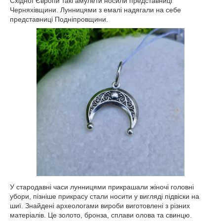
Східної Європи такі амулети носили представниці
Черняхівщини. Лунницями з емалі надягали на себе
представниці Подніпровщини.
У стародавні часи лунницями прикрашали жіночі головні
убори, пізніше прикрасу стали носити у вигляді підвіски на
шиї. Знайдені археологами вироби виготовлені з різних
матеріалів. Це золото, бронза, сплави олова та свинцю.