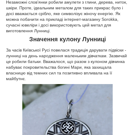
Незаможні слов’янки робили амулети з глини, дерева, ниток,
шкіри. Проте, ідеальним металом для таких прикрас було і
досі вважається срібло, яке символізує жіночу енергію. Як
можна побачити на прикладі інтернет-магазину Sorokka,
сучасні ювеліри і досі використовують цей метал для
виготовлення Лунниці.
Значення кулону Лунниці
За часів Київської Русі повелася традиція дарувати підвіски -
лунниці на день народження маленьким дівчаткам. Зазвичай
це робили батьки. Вважалося, що разом з кулоном дівчинка
набуває покровительства богині Мари, яка захищала
власницю від темних сил та позитивно впливала на її
майбутнє.