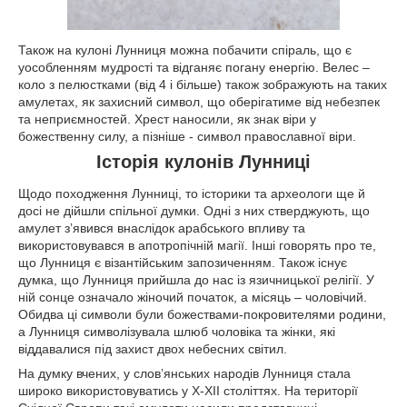
Також на кулоні Лунниця можна побачити спіраль, що є
уособленням мудрості та відганяє погану енергію. Велес –
коло з пелюстками (від 4 і більше) також зображують на таких
амулетах, як захисний символ, що оберігатиме від небезпек
та неприємностей. Хрест наносили, як знак віри у
божественну силу, а пізніше - символ православної віри.
Історія кулонів Лунниці
Щодо походження Лунниці, то історики та археологи ще й
досі не дійшли спільної думки. Одні з них стверджують, що
амулет з’явився внаслідок арабського впливу та
використовувався в апотропічній магії. Інші говорять про те,
що Лунниця є візантійським запозиченням. Також існує
думка, що Лунниця прийшла до нас із язичницької релігії. У
ній сонце означало жіночий початок, а місяць – чоловічий.
Обидва ці символи були божествами-покровителями родини,
а Лунниця символізувала шлюб чоловіка та жінки, які
віддавалися під захист двох небесних світил.
На думку вчених, у слов’янських народів Лунниця стала
широко використовуватись у X-XII століттях. На території