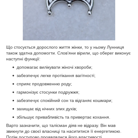
Що стосується дорослого життя жінки, то у ньому Лунниця
також здатна допомогти. Слов’яни вірили, що оберег виконує
наступні функції:
допомагає вилікувати жіночі хвороби;
забезпечує легке протікання вагітності;
сприяє продовженню роду;
гармонізує стосунки подружжя;
забезпечує спокійний сон та відганяє кошмари;
захищає від нічних злих духів;
збільшує привабливість та привертає кохання.
Варто зазначити, що талісман діяв не відразу. Він мав
звикнути до своєї власниці та насититися її енергетикою.
Потім поступово проявлялися його властивості.