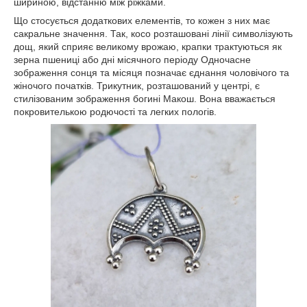
шириною, відстанню між ріжками.
Що стосується додаткових елементів, то кожен з них має
сакральне значення. Так, косо розташовані лінії символізують
дощ, який сприяє великому врожаю, крапки трактуються як
зерна пшениці або дні місячного періоду Одночасне
зображення сонця та місяця позначає єднання чоловічого та
жіночого початків. Трикутник, розташований у центрі, є
стилізованим зображення богині Макош. Вона вважається
покровителькою родючості та легких пологів.