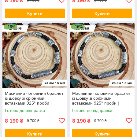
8 190
8 190
₴
₴
9 700 ₴
9 700 ₴
Купити
Купити
–16%
–16%
Масивний чоловічий браслет
Масивний чоловічий браслет
із шовку зі срібними
із шовку зі срібними
вставками 925° проби |
вставками 925° проби |
Срібний браслет
Срібний браслет
Готово до відправки
Готово до відправки
8 190
8 190
₴
₴
9 700 ₴
9 700 ₴
Купити
Купити