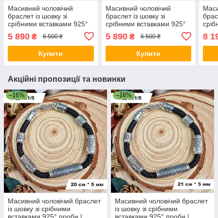
Масивний чоловічий
Масивний чоловічий
Маси
браслет із шовку зі
браслет із шовку зі
брас
срібними вставками 925°
срібними вставками 925°
сріб
проби 20 см * 5 мм
проби 24 см * 5 мм
проб
5 890
5 890
8 1
₴
₴
6 500 ₴
6 500 ₴
Купити
Купити
Акційні пропозиції та новинки
–16%
–16%
Масивний чоловічий браслет
Масивний чоловічий браслет
із шовку зі срібними
із шовку зі срібними
вставками 925° проби |
вставками 925° проби |