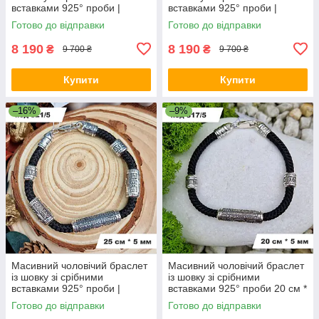
вставками 925° проби |
вставками 925° проби |
Срібний браслет
Срібний браслет
Готово до відправки
Готово до відправки
8 190
8 190
₴
₴
9 700 ₴
9 700 ₴
Купити
Купити
–16%
–9%
Масивний чоловічий браслет
Масивний чоловічий браслет
із шовку зі срібними
із шовку зі срібними
вставками 925° проби |
вставками 925° проби 20 см *
Срібний браслет
5 мм
Готово до відправки
Готово до відправки