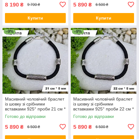
8 190
5 890
₴
₴
9 700 ₴
6 500 ₴
Купити
Купити
–9%
–9%
Масивний чоловічий браслет
Масивний чоловічий браслет
із шовку зі срібними
із шовку зі срібними
вставками 925° проби 21 см *
вставками 925° проби 22 см *
5 мм
5 мм
Готово до відправки
Готово до відправки
5 890
5 890
₴
₴
6 500 ₴
6 500 ₴