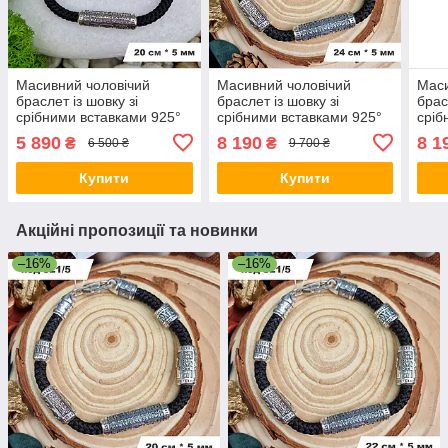
Масивний чоловічий
Масивний чоловічий
Маси
браслет із шовку зі
браслет із шовку зі
брас
срібними вставками 925°
срібними вставками 925°
сріб
проби 20 см * 5 мм
проби | Срібний браслет
проб
5 890
8 190
8 1
₴
₴
6 500 ₴
9 700 ₴
Купити
Купити
Акційні пропозиції та новинки
–16%
–16%