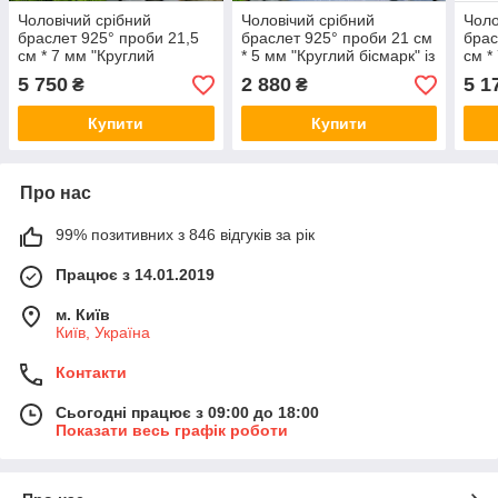
Чоловічий срібний
Чоловічий срібний
Чоло
браслет 925° проби 21,5
браслет 925° проби 21 см
брас
см * 7 мм "Круглий
* 5 мм "Круглий бісмарк" із
см *
бісмарк" із чорнінням
чорнінням
бісм
5 750
2 880
5 1
₴
₴
Купити
Купити
Про нас
99% позитивних з 846 відгуків за рік
Працює з 14.01.2019
м. Київ
Київ, Україна
Контакти
Сьогодні працює з 09:00 до 18:00
Показати весь графік роботи